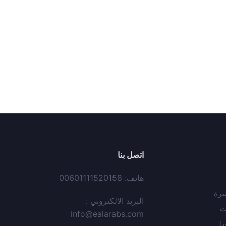
اتصل بنا
هاتف: 00601111520158
شرة
البريد الالكتروني :
ت
info@ealarabs.com
نا