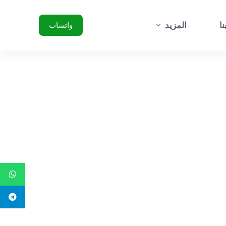
ا
ل
ا
المزيد
واتساب
ت
ج
ا
و
ز
إ
ل
ى
ا
ل
م
ح
ت
و
ى