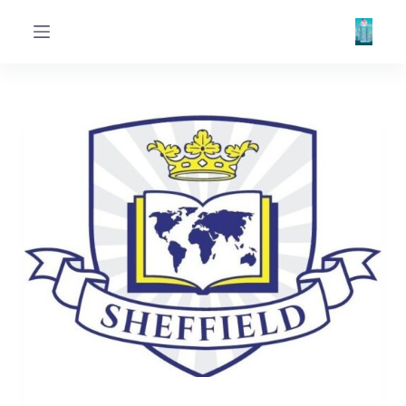
ا
ل
ت
ج
ا
و
ز
إ
ل
ى
ا
ل
م
ح
ت
و
ى