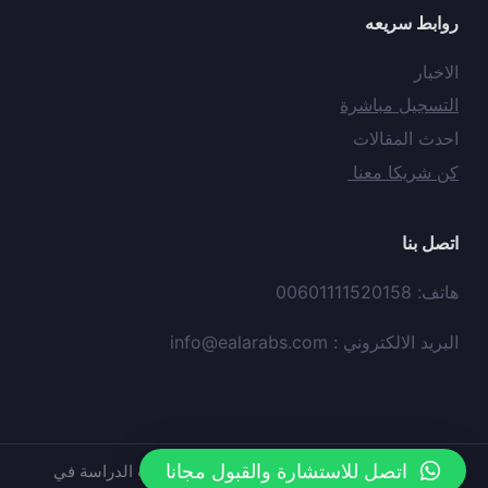
روابط سريعه
الاخبار
التسجيل مباشرة
احدث المقالات
كن شريكا معنا
اتصل بنا
هاتف: 00601111520158
البريد الالكتروني :
info@ealarabs.com
اتصل للاستشارة والقبول مجانا
حقوق النشر © محفوظه لدي
موقع
عيون العرب الدراسة في