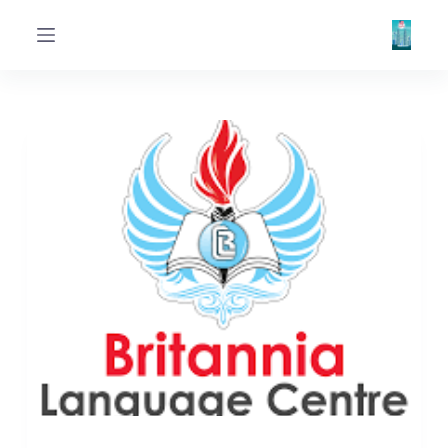
ا
ل
ت
ج
ا
و
ز
إ
ل
ى
ا
ل
م
ح
ت
و
ى