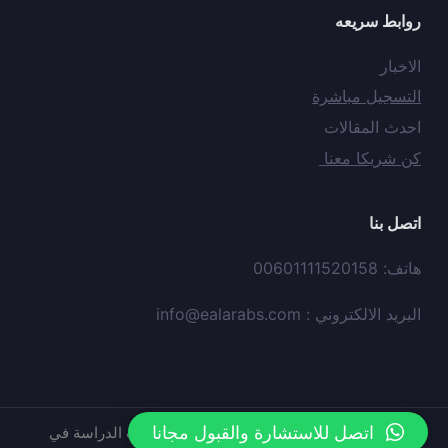
روابط سريعه
الاخبار
التسجيل مباشرة
احدث المقالات
كن شريكا معنا
اتصل بنا
هاتف: 00601111520158
البريد الالكتروني :
info@ealarabs.com
اتصل للاستشارة والقبول مجانا
حقوق النشر © محفوظه لدي
موقع
عيون العرب الدراسة في