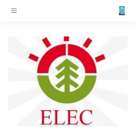
ا
ل
ت
ج
ا
و
ز
إ
ل
ى
ا
ل
م
ح
ت
و
ى