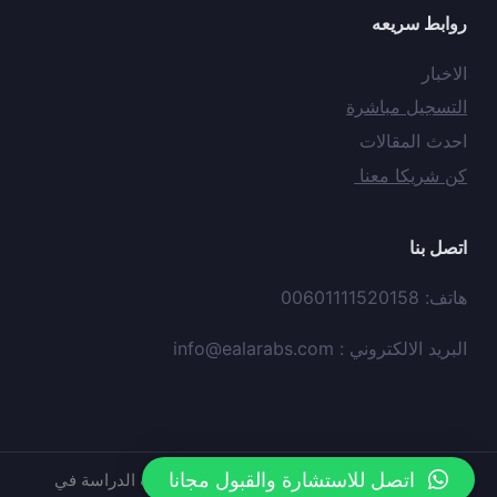
روابط سريعه
الاخبار
التسجيل مباشرة
احدث المقالات
كن شريكا معنا
اتصل بنا
هاتف: 00601111520158
البريد الالكتروني :
info@ealarabs.com
اتصل للاستشارة والقبول مجانا
حقوق النشر © محفوظه لدي
موقع
عيون العرب الدراسة في