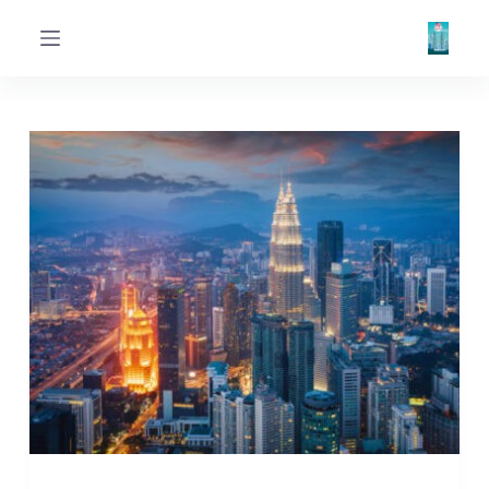
ا
ل
ت
ج
ا
و
ز
إ
ل
ى
ا
ل
م
ح
ت
و
ى