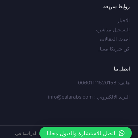
روابط سريعه
الاخبار
التسجيل مباشرة
احدث المقالات
كن شريكا معنا
اتصل بنا
هاتف: 00601111520158
البريد الالكتروني :
info@ealarabs.com
اتصل للاستشارة والقبول مجانا
حقوق النشر © محفوظه لدي
موقع
عيون العرب الدراسة في