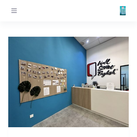
ا
ل
ت
ج
ا
و
ز
إ
ل
ى
ا
ل
م
ح
ت
و
ى