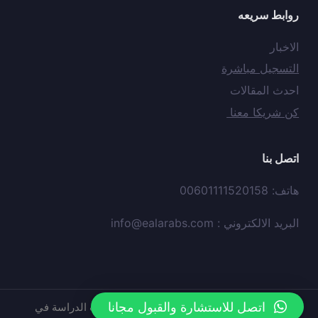
روابط سريعه
الاخبار
التسجيل مباشرة
احدث المقالات
كن شريكا معنا
اتصل بنا
هاتف: 00601111520158
البريد الالكتروني :
info@ealarabs.com
اتصل للاستشارة والقبول مجانا
حقوق النشر © محفوظه لدي
موقع
عيون العرب الدراسة في