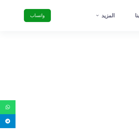
ا
ل
ا
المزيد
واتساب
ت
ج
ا
و
ز
إ
ل
ى
ا
ل
م
ح
ت
و
ى