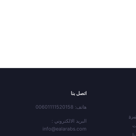
اتصل بنا
هاتف: 00601111520158
شرة
البريد الالكتروني :
ت
info@ealarabs.com
نا