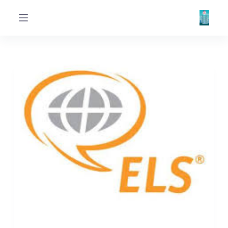
ا
ل
ت
ج
ا
و
ز
إ
ل
ى
ا
ل
م
ح
ت
و
ى