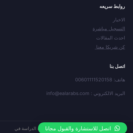
روابط سريعه
الاخبار
التسجيل مباشرة
احدث المقالات
كن شريكا معنا
اتصل بنا
هاتف: 00601111520158
البريد الالكتروني :
info@ealarabs.com
اتصل للاستشارة والقبول مجانا
حقوق النشر © محفوظه لدي
موقع
عيون العرب الدراسة في