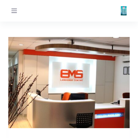
ا
ل
ت
ج
ا
و
ز
إ
ل
ى
ا
ل
م
ح
ت
و
ى