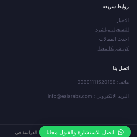
روابط سريعه
الاخبار
التسجيل مباشرة
احدث المقالات
كن شريكا معنا
اتصل بنا
هاتف: 00601111520158
البريد الالكتروني :
info@ealarabs.com
اتصل للاستشارة والقبول مجانا
حقوق النشر © محفوظه لدي
موقع
عيون العرب الدراسة في