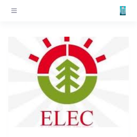
ا
ل
ت
ج
ا
و
ز
إ
ل
ى
ا
ل
م
ح
ت
و
ى