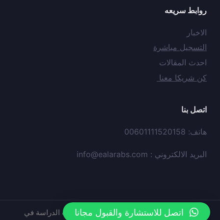
روابط سريعه
الاخبار
التسجيل مباشرة
احدث المقالات
كن شريكا معنا
اتصل بنا
هاتف: 00601111520158
البريد الالكتروني :
info@ealarabs.com
اتصل للاستشارة والقبول مجانا
حقوق النشر © محفوظه لدي
موقع
عيون العرب الدراسة في