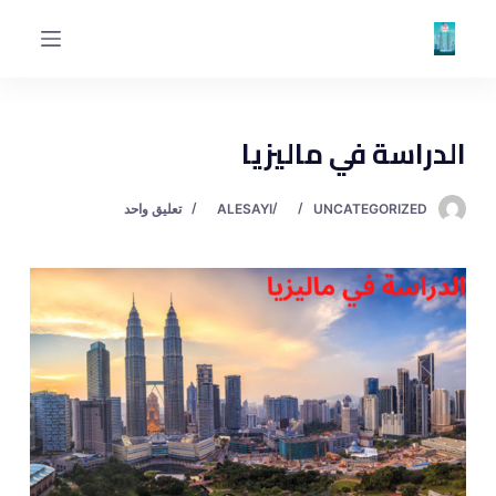
ا
ل
ت
ج
الدراسة في ماليزيا
ا
و
ز
UNCATEGORIZED
ALESAYI
تعليق واحد
إ
ل
ى
ا
ل
م
ح
ت
و
ى