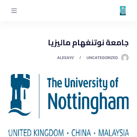
ا
ل
ت
ج
جامعة نوتنغهام ماليزيا
ا
و
ز
ALESAYI
UNCATEGORIZED
إ
ل
ى
ا
ل
م
ح
ت
و
ى