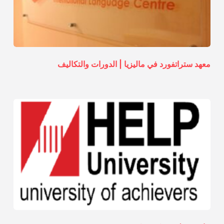
معهد ستراتفورد في ماليزيا | الدورات والتكاليف