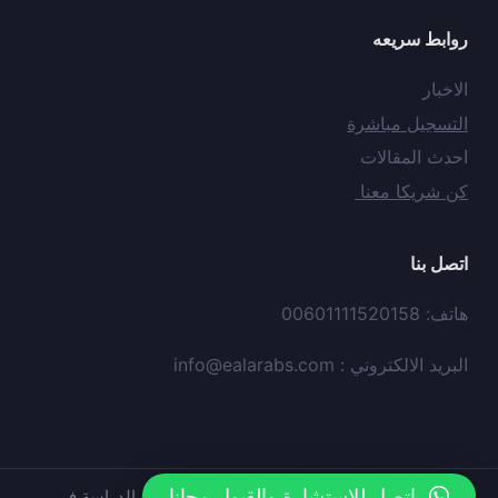
روابط سريعه
الاخبار
التسجيل مباشرة
احدث المقالات
كن شريكا معنا
اتصل بنا
هاتف: 00601111520158
البريد الالكتروني :
info@ealarabs.com
اتصل للاستشارة والقبول مجانا
حقوق النشر © محفوظه لدي
موقع
عيون العرب الدراسة في